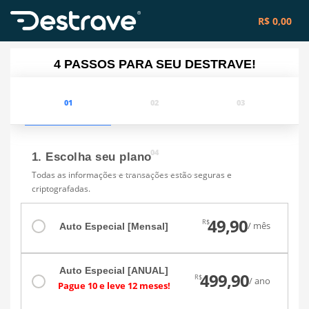
R$ 0,00
4 PASSOS PARA SEU DESTRAVE!
01
02
03
04
1. Escolha seu plano
Todas as informações e transações estão seguras e
criptografadas.
49,90
R$
/ mês
Auto Especial [Mensal]
Auto Especial [ANUAL]
499,90
R$
/ ano
Pague 10 e leve 12 meses!